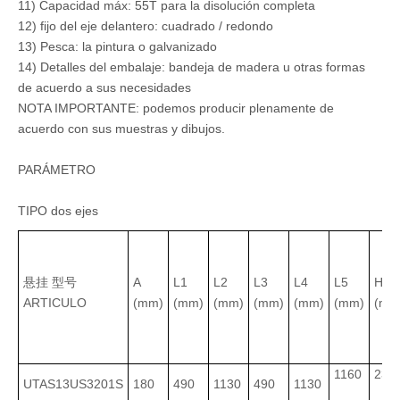
11) Capacidad máx: 55T para la disolución completa
12) fijo del eje delantero: cuadrado / redondo
13) Pesca: la pintura o galvanizado
14) Detalles del embalaje: bandeja de madera u otras formas
de acuerdo a sus necesidades
NOTA IMPORTANTE: podemos producir plenamente de
acuerdo con sus muestras y dibujos.
PARÁMETRO
TIPO dos ejes
悬挂 型号
A
L1
L2
L3
L4
L5
H
ARTICULO
(mm)
(mm)
(mm)
(mm)
(mm)
(mm)
(mm
1160
235
UTAS13US3201S
180
490
1130
490
1130