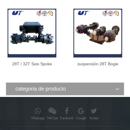
28T / 32T Seis Spoke
suspensión 28T Bogie
suspensión Bogie
categoria de producto
Whatsapp
WeChat
Facebook
Google
Twitter