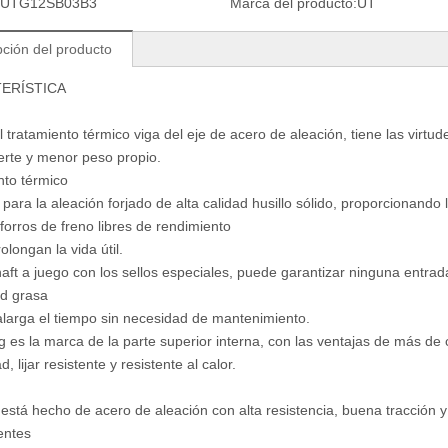
UTG12SB03B3
Marca del producto:
UT
pción del producto
ERÍSTICA
l tratamiento térmico viga del eje de acero de aleación, tiene las virtu
erte y menor peso propio.
nto térmico
 para la aleación forjado de alta calidad husillo sólido, proporcionando 
forros de freno libres de rendimiento
rolongan la vida útil.
ft a juego con los sellos especiales, puede garantizar ninguna entrad
ad grasa
alarga el tiempo sin necesidad de mantenimiento.
g es la marca de la parte superior interna, con las ventajas de más de
d, lijar resistente y resistente al calor.
está hecho de acero de aleación con alta resistencia, buena tracción y r
entes