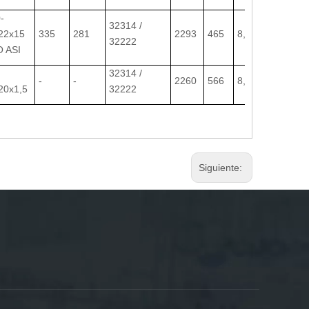
-
32314 /
22x15
335
281
2293
465
8,5-20
32222
 ASI
32314 /
-
-
2260
566
8,5-24
20x1,5
32222
Siguiente: