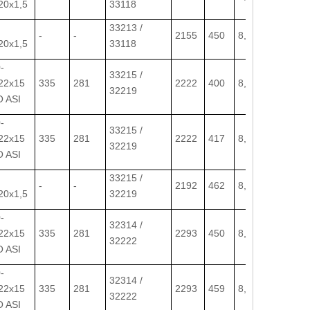
20x1,5
33118
33213 /
-
-
2155
450
8,5-20
20x1,5
33118
-
33215 /
22x15
335
281
2222
400
8,00-20
32219
 ASI
-
33215 /
22x15
335
281
2222
417
8,00-20
32219
 ASI
33215 /
-
-
2192
462
8,5-20
20x1,5
32219
-
32314 /
22x15
335
281
2293
450
8,5-20
32222
 ASI
-
32314 /
22x15
335
281
2293
459
8,5-20
32222
 ASI