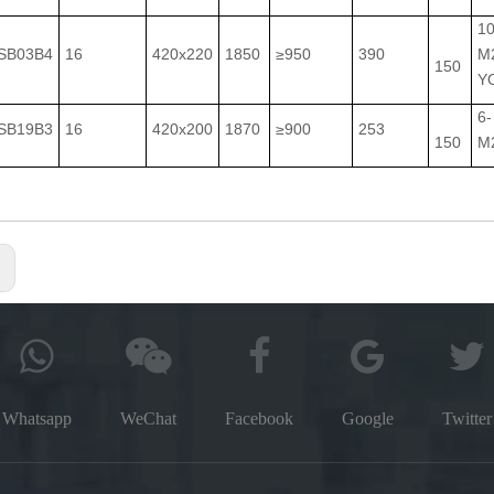
10
SB03B4
16
420x220
1850
≥950
390
M
150
YO
6-
SB19B3
16
420x200
1870
≥900
253
150
M
:
Whatsapp
WeChat
Facebook
Google
Twitter