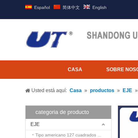
Español
简体中文
English
CASA
SOBRE NOS
Usted está aquí:
Casa
»
productos
»
EJE
categoria de producto
EJE
Tipo americano 127 cuadrados y 146 series redondas