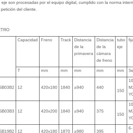
 eje son procesadas por el equipo digital, cumplido con la norma inte
petición del cliente.
ETRO
Capacidad
Freno
Track
Distancia
Distancia
tubo
fi
de la
de la
eje
primavera
cámara
de freno
T
mm
mm
mm
mm
mm
Se
10
SB03B2
12
420x180
1840
≥940
440
M
150
YO
10
SB03B3
12
420x200
1840
≥940
375
M
150
YO
6-
SB19B2
12
420x180
1870
≥980
395