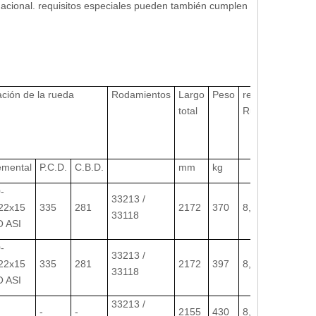
rnacional. requisitos especiales pueden también cumplen
jación de la rueda
Rodamientos
Largo
Peso
recomendar
total
Rueda
mental
P.C.D.
C.B.D.
mm
kg
-
33213 /
22x15
335
281
2172
370
8,00-20
33118
 ASI
-
33213 /
22x15
335
281
2172
397
8,00-20
33118
 ASI
33213 /
-
-
2155
430
8,0-20