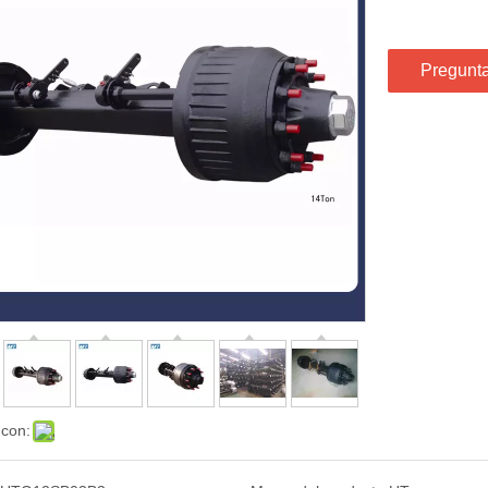
Pregunt
 con: