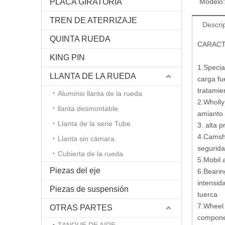
PLACA GIRATORIA
Modelo:
TREN DE ATERRIZAJE
Descri
QUINTA RUEDA
CARACT
KING PIN
1.Specia
LLANTA DE LA RUEDA
carga fu
tratamie
Aluminio llanta de la rueda
2.Wholly
llanta desmontable
amianto 
Llanta de la serie Tube
3. alta p
4.Camsha
Llanta sin cámara
segurid
Cubierta de la rueda
5.Mobil 
Piezas del eje
6.Bearin
intensida
Piezas de suspensión
tuerca
7.Wheel 
OTRAS PARTES
compon