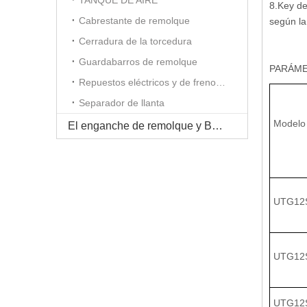
TANQUE DE AIRE
8.Key de
Cabrestante de remolque
según la 
Cerradura de la torcedura
Guardabarros de remolque
PARÁM
Repuestos eléctricos y de frenos de aire
Separador de llanta
Modelo
El enganche de remolque y Barra de tiro de la serie
UTG12
UTG12
UTG12