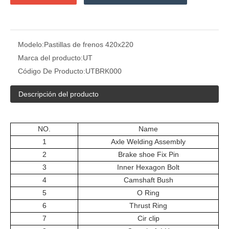
Modelo:
Pastillas de frenos 420x220
Marca del producto:
UT
Código De Producto:
UTBRK000
Descripción del producto
NO.
Name
1
Axle Welding Assembly
2
Brake shoe Fix Pin
3
Inner Hexagon Bolt
4
Camshaft Bush
5
O Ring
6
Thrust Ring
7
Cir clip