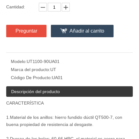
Cantidad:
Preguntar
Añadir al carrito
Modelo:
UT1100-90UA01
Marca del producto:
UT
Código De Producto:
UA01
Descripción del producto
CARACTERÍSTICA
1.Material de los anillos: hierro fundido dúctil QT500-7, con
buena propiedad de resistencia al desgaste.
2.Dureza de las bolas: 60-66 HRC, el material es acero para