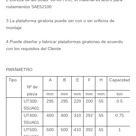
rodamientos SAE52100
3.La plataforma giratoria puede ser con o sin orificios de
montaje
4.Puede diseñar y fabricar plataformas giratorias de acuerdo
con los requisitos del Cliente
PARÁMETRO
Tipo
A
B
E
F
H
Capacidad
Nº de
pieza
mm
mm
mm
mm
mm
ton
UT300-
295
295
220
200
55
0.5
55UA01
UT400-
400
400
310
292
55
0.75
55UA01
UT500-
500
500
410
392
55
1