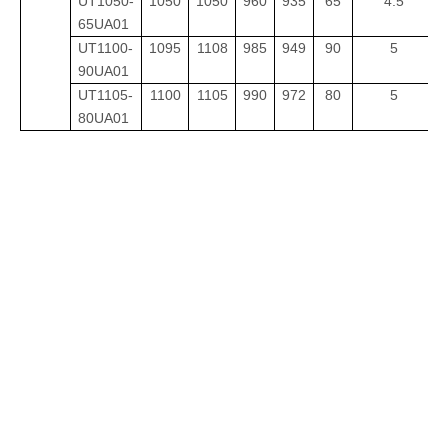
UT1050-
1050
1050
960
935
65
4.5
65UA01
UT1100-
1
095
11
08
98
5
9
49
90
5
90UA01
UT1105-
1100
1105
990
972
80
5
80UA01