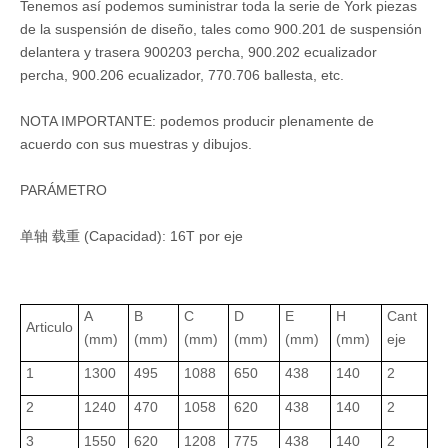
Tenemos así podemos suministrar toda la serie de York piezas
de la suspensión de diseño, tales como 900.201 de suspensión
delantera y trasera 900203 percha, 900.202 ecualizador
percha, 900.206 ecualizador, 770.706 ballesta, etc.
NOTA IMPORTANTE: podemos producir plenamente de
acuerdo con sus muestras y dibujos.
PARÁMETRO
单轴 载重 (Capacidad): 16T por eje
A
B
C
D
E
H
Cant
Articulo
(mm)
(mm)
(mm)
(mm)
(mm)
(mm)
eje
1
1300
495
1088
650
438
140
2
2
1240
470
1058
620
438
140
2
3
1550
620
1208
775
438
140
2