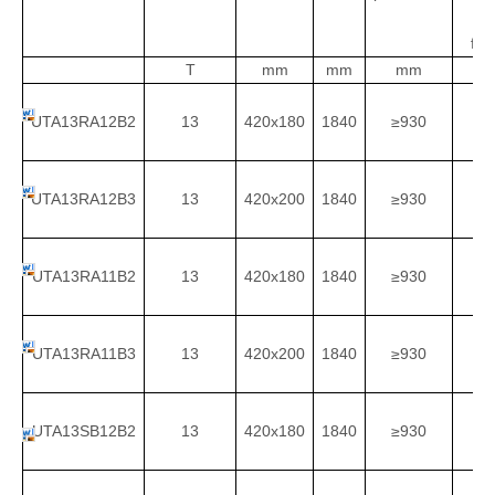
d
fre
T
mm
mm
mm
m
UTA13RA12B2
13
420x180
1840
≥
930
3
UTA13RA12B3
13
420x200
1840
≥
930
3
UTA13RA11B2
13
420x180
1840
≥
930
3
UTA13RA11B3
13
420x200
1840
≥
930
3
UTA13SB12B2
13
420x180
1840
≥
930
3