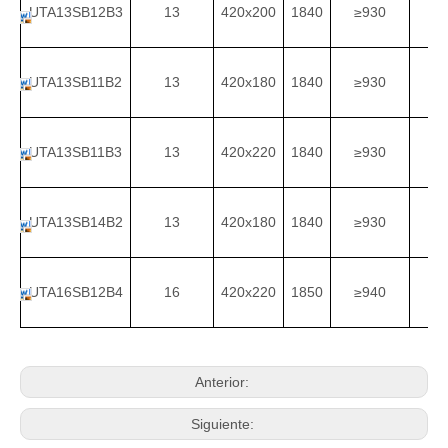
UTA13SB12B3
13
420x200
1840
≥
930
3
UTA13SB11B2
13
420x180
1840
≥
930
3
UTA13SB11B3
13
420x220
1840
≥
930
3
UTA13SB14B2
13
420x180
1840
≥
930
3
UTA16SB12B4
16
420x220
1850
≥
940
3
Anterior:
Siguiente: